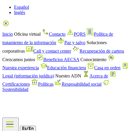
Español
Inglés
Inicio
Oficina virtual
Contacto
PQRS
Política de
tratamiento de la información
Paz y salvo
Soluciones
corporativas
Call y contact center
Recuperación de cartera
Crezcamos juntos
Beneficios AECSA
Conocimiento
Nuestra experiencia
Educación financiera
Casa en orden
Legal (información jurídica)
Nuestro ADN
Acerca de
Certificaciones
Políticas
Resposabilidad social
Sostenibilidad