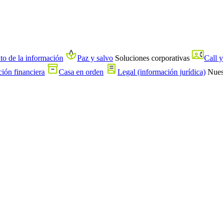
nto de la información
Paz y salvo
Soluciones corporativas
Call y
ión financiera
Casa en orden
Legal (información jurídica)
Nue