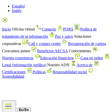
Español
Inglés
Inicio
Oficina virtual
Contacto
PQRS
Política de
tratamiento de la información
Paz y salvo
Soluciones
corporativas
Call y contact center
Recuperación de cartera
Crezcamos juntos
Beneficios AECSA
Conocimiento
Nuestra experiencia
Educación financiera
Casa en orden
Legal (información jurídica)
Nuestro ADN
Acerca de
Certificaciones
Políticas
Resposabilidad social
Sostenibilidad