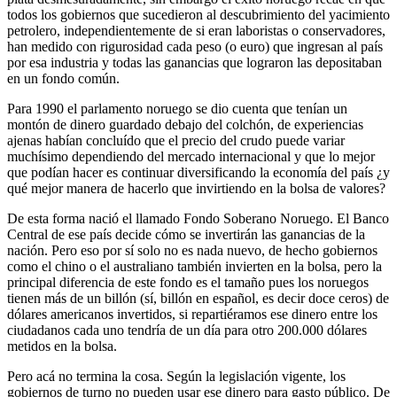
todos los gobiernos que sucedieron al descubrimiento del yacimiento
petrolero, independientemente de si eran laboristas o conservadores,
han medido con rigurosidad cada peso (o euro) que ingresan al país
por esa industria y todas las ganancias que lograron las depositaban
en un fondo común.
Para 1990 el parlamento noruego se dio cuenta que tenían un
montón de dinero guardado debajo del colchón, de experiencias
ajenas habían concluído que el precio del crudo puede variar
muchísimo dependiendo del mercado internacional y que lo mejor
que podían hacer es continuar diversificando la economía del país ¿y
qué mejor manera de hacerlo que invirtiendo en la bolsa de valores?
De esta forma nació el llamado Fondo Soberano Noruego. El Banco
Central de ese país decide cómo se invertirán las ganancias de la
nación. Pero eso por sí solo no es nada nuevo, de hecho gobiernos
como el chino o el australiano también invierten en la bolsa, pero la
principal diferencia de este fondo es el tamaño pues los noruegos
tienen más de un billón (sí, billón en español, es decir doce ceros) de
dólares americanos invertidos, si repartiéramos ese dinero entre los
ciudadanos cada uno tendría de un día para otro 200.000 dólares
metidos en la bolsa.
Pero acá no termina la cosa. Según la legislación vigente, los
gobiernos de turno no pueden usar ese dinero para gasto público. De