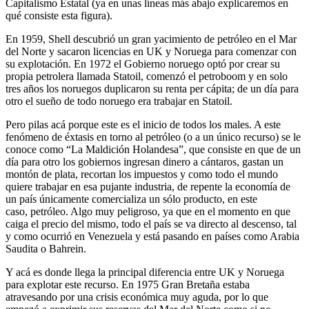
Capitalismo Estatal (ya en unas líneas más abajo explicaremos en
qué consiste esta figura).
En 1959, Shell descubrió un gran yacimiento de petróleo en el Mar
del Norte y sacaron licencias en UK y Noruega para comenzar con
su explotación. En 1972 el Gobierno noruego optó por crear su
propia petrolera llamada Statoil, comenzó el petroboom y en solo
tres años los noruegos duplicaron su renta per cápita; de un día para
otro el sueño de todo noruego era trabajar en Statoil.
Pero pilas acá porque este es el inicio de todos los males. A este
fenómeno de éxtasis en torno al petróleo (o a un único recurso) se le
conoce como “La Maldición Holandesa”, que consiste en que de un
día para otro los gobiernos ingresan dinero a cántaros, gastan un
montón de plata, recortan los impuestos y como todo el mundo
quiere trabajar en esa pujante industria, de repente la economía de
un país únicamente comercializa un sólo producto, en este
caso, petróleo. Algo muy peligroso, ya que en el momento en que
caiga el precio del mismo, todo el país se va directo al descenso, tal
y como ocurrió en Venezuela y está pasando en países como Arabia
Saudita o Bahrein.
Y acá es donde llega la principal diferencia entre UK y Noruega
para explotar este recurso. En 1975 Gran Bretaña estaba
atravesando por una crisis económica muy aguda, por lo que