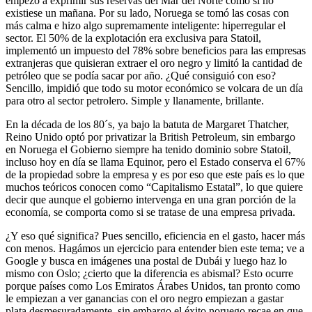
empezó a exprimir sus reservas del Mar del Norte como si no
existiese un mañana. Por su lado, Noruega se tomó las cosas con
más calma e hizo algo supremamente inteligente: hiperregular el
sector. El 50% de la explotación era exclusiva para Statoil,
implementó un impuesto del 78% sobre beneficios para las empresas
extranjeras que quisieran extraer el oro negro y limitó la cantidad de
petróleo que se podía sacar por año. ¿Qué consiguió con eso?
Sencillo, impidió que todo su motor económico se volcara de un día
para otro al sector petrolero. Simple y llanamente, brillante.
En la década de los 80´s, ya bajo la batuta de Margaret Thatcher,
Reino Unido optó por privatizar la British Petroleum, sin embargo
en Noruega el Gobierno siempre ha tenido dominio sobre Statoil,
incluso hoy en día se llama Equinor, pero el Estado conserva el 67%
de la propiedad sobre la empresa y es por eso que este país es lo que
muchos teóricos conocen como “Capitalismo Estatal”, lo que quiere
decir que aunque el gobierno intervenga en una gran porción de la
economía, se comporta como si se tratase de una empresa privada.
¿Y eso qué significa? Pues sencillo, eficiencia en el gasto, hacer más
con menos. Hagámos un ejercicio para entender bien este tema; ve a
Google y busca en imágenes una postal de Dubái y luego haz lo
mismo con Oslo; ¿cierto que la diferencia es abismal? Esto ocurre
porque países como Los Emiratos Árabes Unidos, tan pronto como
le empiezan a ver ganancias con el oro negro empiezan a gastar
plata desmesuradamente, sin embargo el éxito noruego recae en que