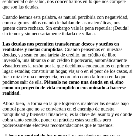
sentimental o de salud, nos concentrarnos en lo que nos compete
que son las deudas.
Cuando leemos esta palabra, es natural percibirla con negatividad,
como algunos niños cuando le hablan de las matemáticas, nos
genera cierto rechazo. Sin embargo vale la pena repetirla: ¡Deuda!
sin temor y sin necesariamente tildarla de villana.
Las deudas nos permiten transformar deseos y sueños en
realidades y metas cumplidas
. Cuando pensemos en nuestras
deudas, ya sean en una tarjeta de crédito, un crédito de libre
inversión, una libranza o un crédito hipotecario, automáticamente
visualicemos la razón por la que decidimos endeudarnos en primer
lugar: estudiar, construir un hogar, viajar o en el peor de los casos, si
fue a raíz de una emergencia, recordarlo como la forma en la que
pudimos salir de ella.
Piénsalo no como una deuda en sí, sino
como un proyecto de vida cumplido o encaminado a hacerse
realidad.
Ahora bien, la forma en la que logremos mantener las deudas bajo
control para que no se conviertan en el enemigo de nuestra
tranquilidad y bienestar financiero, es la clave del asunto y es donde
cobra tanto sentido, poner en práctica estas sencillas pero
poderosamente efectivas recomendaciones que te traemos:
- Lleva un control de tus pagos:
Una excelente manera para