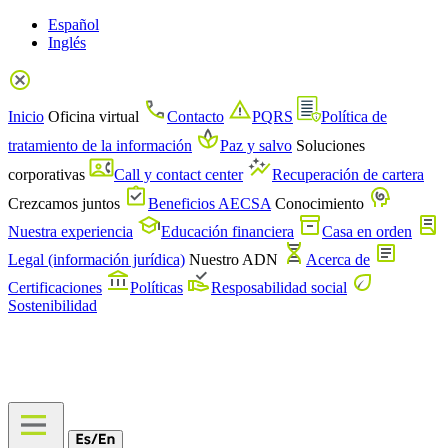
Español
Inglés
Inicio
Oficina virtual
Contacto
PQRS
Política de
tratamiento de la información
Paz y salvo
Soluciones
corporativas
Call y contact center
Recuperación de cartera
Crezcamos juntos
Beneficios AECSA
Conocimiento
Nuestra experiencia
Educación financiera
Casa en orden
Legal (información jurídica)
Nuestro ADN
Acerca de
Certificaciones
Políticas
Resposabilidad social
Sostenibilidad