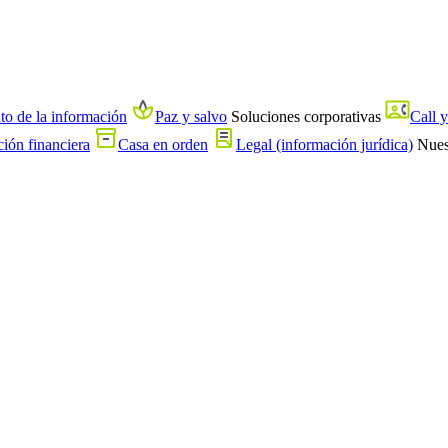
nto de la información
Paz y salvo
Soluciones corporativas
Call y
ión financiera
Casa en orden
Legal (información jurídica)
Nue