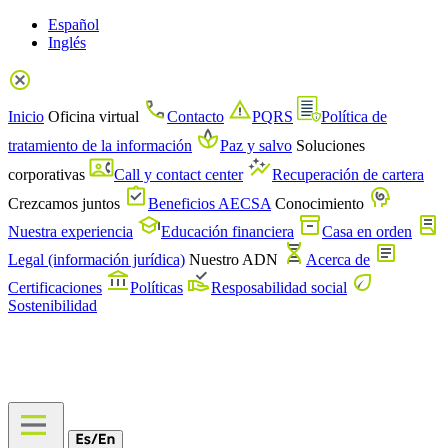
Español
Inglés
Inicio
Oficina virtual
Contacto
PQRS
Política de
tratamiento de la información
Paz y salvo
Soluciones
corporativas
Call y contact center
Recuperación de cartera
Crezcamos juntos
Beneficios AECSA
Conocimiento
Nuestra experiencia
Educación financiera
Casa en orden
Legal (información jurídica)
Nuestro ADN
Acerca de
Certificaciones
Políticas
Resposabilidad social
Sostenibilidad