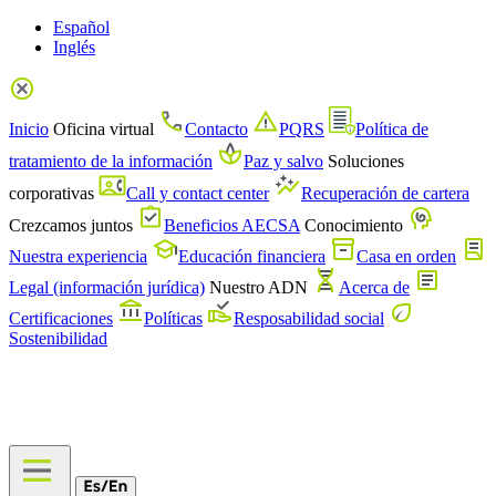
Español
Inglés
Inicio
Oficina virtual
Contacto
PQRS
Política de
tratamiento de la información
Paz y salvo
Soluciones
corporativas
Call y contact center
Recuperación de cartera
Crezcamos juntos
Beneficios AECSA
Conocimiento
Nuestra experiencia
Educación financiera
Casa en orden
Legal (información jurídica)
Nuestro ADN
Acerca de
Certificaciones
Políticas
Resposabilidad social
Sostenibilidad