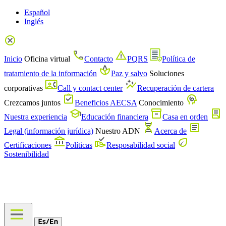
Español
Inglés
Inicio
Oficina virtual
Contacto
PQRS
Política de
tratamiento de la información
Paz y salvo
Soluciones
corporativas
Call y contact center
Recuperación de cartera
Crezcamos juntos
Beneficios AECSA
Conocimiento
Nuestra experiencia
Educación financiera
Casa en orden
Legal (información jurídica)
Nuestro ADN
Acerca de
Certificaciones
Políticas
Resposabilidad social
Sostenibilidad