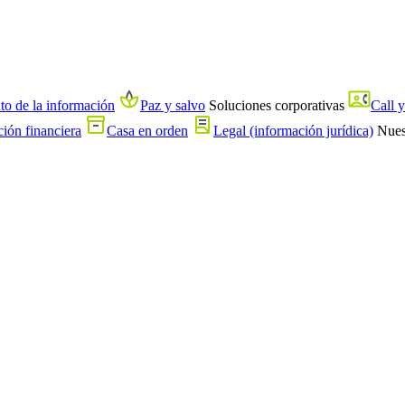
nto de la información
Paz y salvo
Soluciones corporativas
Call y
ión financiera
Casa en orden
Legal (información jurídica)
Nue